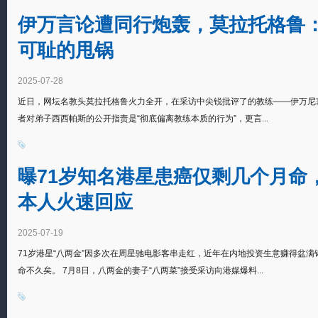
伊万言论遭同行炮轰，莫拉托格鲁：
可耻的甩锅
2025-07-28
近日，网坛名教头莫拉托格鲁火力全开，在采访中尖锐批评了的教练——伊万尼
者对弟子西西帕斯的公开指责是“彻底偏离教练本质的行为”，更言...
曝71岁知名港星患癌仅剩几个月命
本人火速回应
2025-07-19
71岁港星“八两金”因多次在周星驰电影客串走红，近年在内地投资生意赚得盆
命不久矣。 7月8日，八两金的妻子“八两菜”接受采访向港媒爆料...