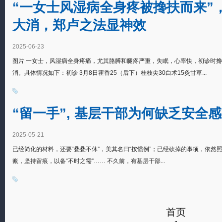
“一女士风湿病全身疼被搀扶而来”
大消，郑卢之法显神效
2025-06-23
图片 一女士，风湿病全身疼痛，尤其胳膊和腿疼严重，失眠，心率快，初诊时
消。具体情况如下：初诊 3月8日霍香25（后下）桂枝尖30白术15灸甘草...
“留一手”, 基层干部为何缺乏安全感
2025-05-21
已经简化的材料，还要“叠叠不休”，美其名曰“按惯例”；已经砍掉的事项，依然
账，坚持留痕，以备“不时之需”…… 不久前，有基层干部...
首页